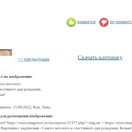
нравится
не нравитс
Скачать картинку
<< предыдущая
ст на изображении:
ого веселого
частливого дня рождения,
ька!
влено: 15.09.2022, Кем: Лана.
 для размещения изображения:
href='https://www.imagetext.ru/inscription-51377.php'><img src = 'https://www.im
>Картинки с надписями - Самого веселого и счастливого дня рождения, Колька