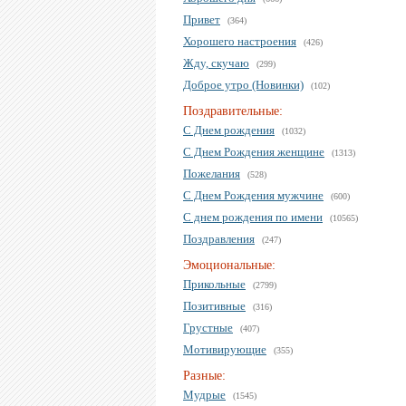
Привет
(364)
Хорошего настроения
(426)
Жду, скучаю
(299)
Доброе утро (Новинки)
(102)
Поздравительные:
С Днем рождения
(1032)
С Днем Рождения женщине
(1313)
Пожелания
(528)
С Днем Рождения мужчине
(600)
С днем рождения по имени
(10565)
Поздравления
(247)
Эмоциональные:
Прикольные
(2799)
Позитивные
(316)
Грустные
(407)
Мотивирующие
(355)
Разные:
Мудрые
(1545)