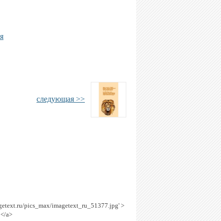
я
следующая >>
agetext.ru/pics_max/imagetext_ru_51377.jpg' >
!</a>