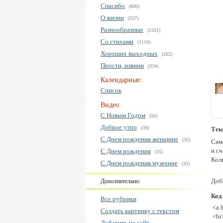
Спасибо
(600)
О жизни
(557)
Разнообразные
(1351)
Со стихами
(1119)
Хороших выходных
(262)
Прости, извини
(334)
Календарные:
Список
Видео:
С Новым Годом
(50)
Доброе утро
(39)
Тек
С Днем рождения женщине
(35)
Сам
и с
С Днем рождения
(35)
Кол
С Днем рождения мужчине
(35)
Доба
Дополнительно:
Код
Все рубрики
<a 
Создать картинку с текстом
<br
Добавить на сайт