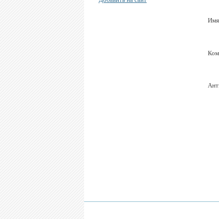
Имя
Ком
Ант