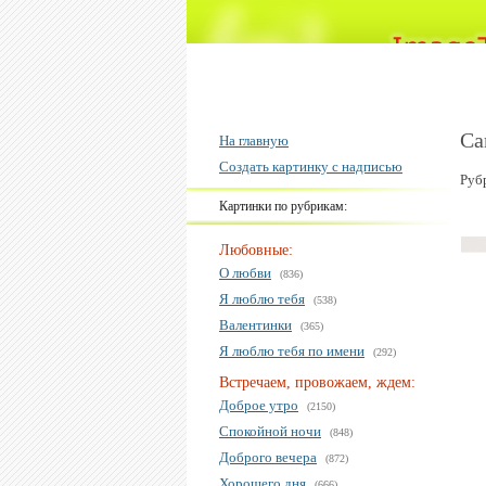
Са
На главную
Создать картинку с надписью
Руб
Картинки по рубрикам:
Любовные:
О любви
(836)
Я люблю тебя
(538)
Валентинки
(365)
Я люблю тебя по имени
(292)
Встречаем, провожаем, ждем:
Доброе утро
(2150)
Спокойной ночи
(848)
Доброго вечера
(872)
Хорошего дня
(666)