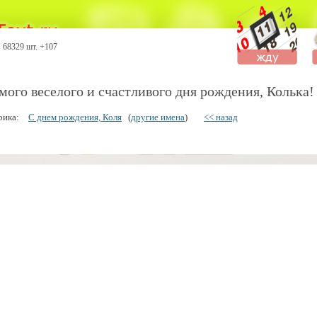
68329 шт. +107
мого веселого и счастливого дня рождения, Колька!
рика:
С днем рождения, Коля
(
другие имена
)
<< назад