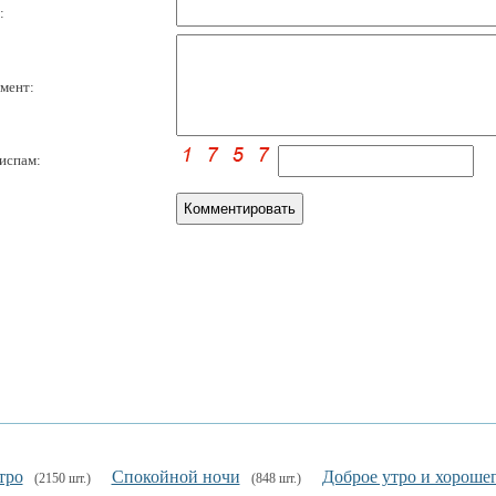
:
мент:
испам:
тро
Спокойной ночи
Доброе утро и хорошег
(2150 шт.)
(848 шт.)