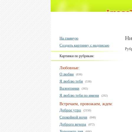
Ни
На главную
Создать картинку с надписью
Руб
Картинки по рубрикам:
Любовные:
О любви
(836)
Я люблю тебя
(538)
Валентинки
(365)
Я люблю тебя по имени
(292)
Встречаем, провожаем, ждем:
Доброе утро
(2150)
Спокойной ночи
(848)
Доброго вечера
(872)
Хорошего дня
(666)