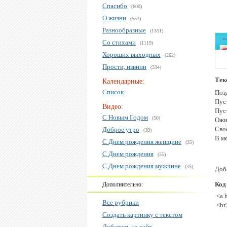
Спасибо
(600)
О жизни
(557)
Разнообразные
(1351)
Со стихами
(1119)
Хороших выходных
(262)
Прости, извини
(334)
Тек
Календарные:
Список
Поз
Пуст
Видео:
Пус
С Новым Годом
(50)
Ожи
Свое
Доброе утро
(39)
В м
С Днем рождения женщине
(35)
С Днем рождения
(35)
С Днем рождения мужчине
(35)
Доба
Код
Дополнительно:
<a 
Все рубрики
<br
Создать картинку с текстом
Добавить на сайт