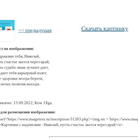
Скачать картинку
<< предыдущая
ст на изображении:
дравляю тебя, Николай,
ь счастье льется через край,
ть судьба лишь лучшее дает,
дает тебя карьерный взлет,
 здоровье всегда береги,
елочах позитив находи.
влено: 15.09.2022, Кем: Olga.
 для размещения изображения:
href='https://www.imagetext.ru/inscription-51393.php'><img src = 'https://www.im
>Картинки с надписями - Николай, пусть счастье льется через край</a>