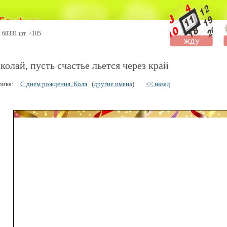
68331 шт. +105
колай, пусть счастье льется через край
рика:
С днем рождения, Коля
(
другие имена
)
<< назад