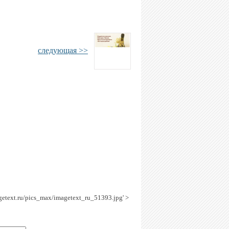
следующая >>
agetext.ru/pics_max/imagetext_ru_51393.jpg' >