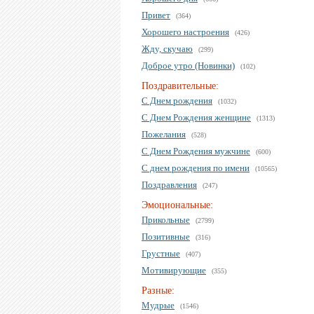
Привет
(364)
Хорошего настроения
(426)
Жду, скучаю
(299)
Доброе утро (Новинки)
(102)
Поздравительные:
С Днем рождения
(1032)
С Днем Рождения женщине
(1313)
Пожелания
(528)
С Днем Рождения мужчине
(600)
С днем рождения по имени
(10565)
Поздравления
(247)
Эмоциональные:
Прикольные
(2799)
Позитивные
(316)
Грустные
(407)
Мотивирующие
(355)
Разные:
Мудрые
(1546)