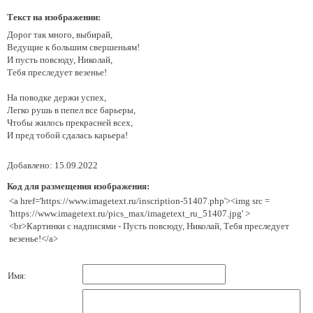
Текст на изображении:
Дорог так много, выбирай,
Ведущие к большим свершеньям!
И пусть повсюду, Николай,
Тебя преследует везенье!
На поводке держи успех,
Легко рушь в пепел все барьеры,
Чтобы жилось прекрасней всех,
И пред тобой сдалась карьера!
Добавлено: 15.09.2022
Код для размещения изображения:
<a href='https://www.imagetext.ru/inscription-51407.php'><img src =
'https://www.imagetext.ru/pics_max/imagetext_ru_51407.jpg' >
<br>Картинки с надписями - Пусть повсюду, Николай, Тебя преследует
везенье!</a>
Имя: