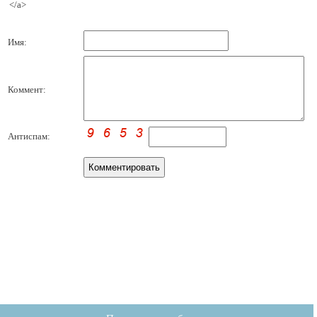
</a>
Имя:
Коммент:
Антиспам: