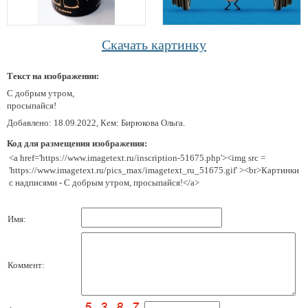
Скачать картинку
Текст на изображении:
С добрым утром,
просыпайся!
Добавлено: 18.09.2022, Кем: Бирюкова Ольга.
Код для размещения изображения:
<a href='https://www.imagetext.ru/inscription-51675.php'><img src =
'https://www.imagetext.ru/pics_max/imagetext_ru_51675.gif' ><br>Картинки
с надписями - С добрым утром, просыпайся!</a>
Имя:
Коммент: