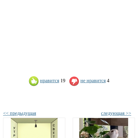
нравится
19
не нравится
4
<< предыдущая
следующая >>