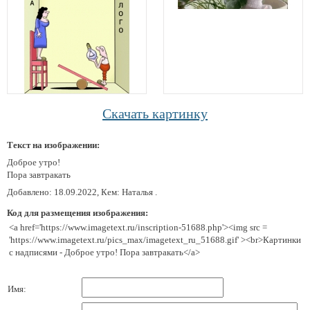
Скачать картинку
Текст на изображении:
Доброе утро!
Пора завтракать
Добавлено: 18.09.2022, Кем: Наталья .
Код для размещения изображения:
<a href='https://www.imagetext.ru/inscription-51688.php'><img src =
'https://www.imagetext.ru/pics_max/imagetext_ru_51688.gif' ><br>Картинки
с надписями - Доброе утро! Пора завтракать</a>
Имя: