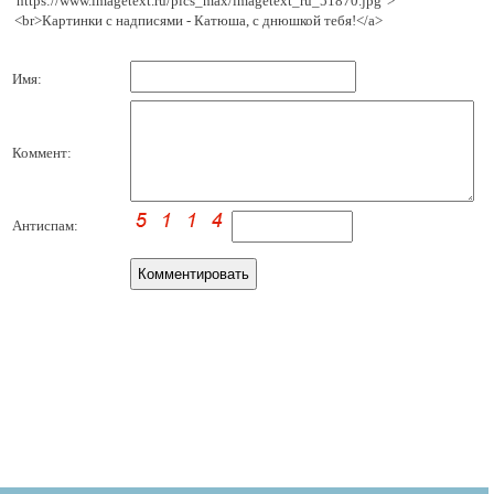
'https://www.imagetext.ru/pics_max/imagetext_ru_51870.jpg' >
<br>Картинки с надписями - Катюша, с днюшкой тебя!</a>
Имя:
Коммент:
Антиспам: