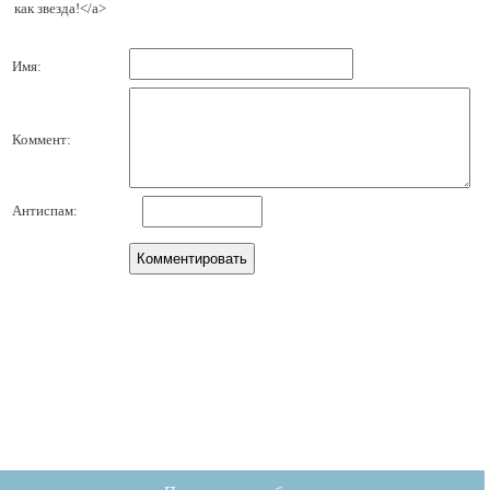
как звезда!</a>
Имя:
Коммент:
Антиспам: