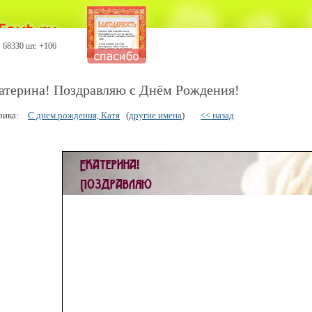
68330 шт. +106
атерина! Поздравляю с Днём Рождения!
рика:
С днем рождения, Катя
(
другие имена
)
<< назад