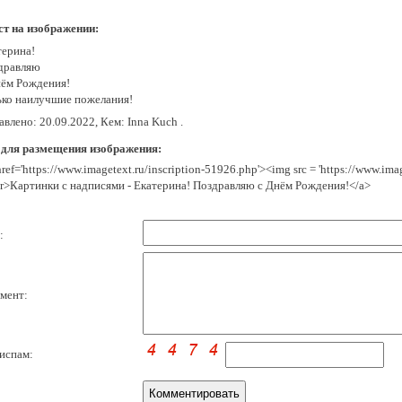
ст на изображении:
терина!
дравляю
нём Рождения!
ько наилучшие пожелания!
влено: 20.09.2022, Кем: Inna Kuch .
 для размещения изображения:
href='https://www.imagetext.ru/inscription-51926.php'><img src = 'https://www.im
r>Картинки с надписями - Екатерина! Поздравляю с Днём Рождения!</a>
:
мент:
испам: