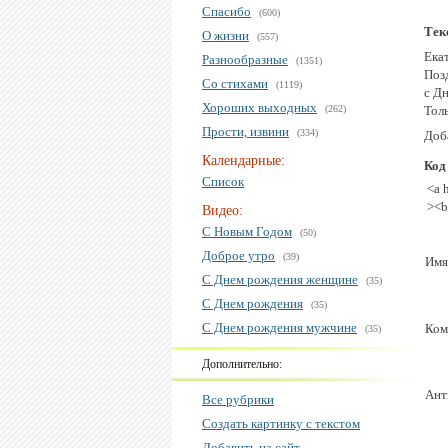
Спасибо
(600)
Тек
О жизни
(557)
Ека
Разнообразные
(1351)
Поз
Со стихами
(1119)
с Д
Хороших выходных
(262)
Тол
Прости, извини
(334)
Доба
Календарные:
Код
Список
<a 
><b
Видео:
С Новым Годом
(50)
Доброе утро
(39)
Имя
С Днем рождения женщине
(35)
С Днем рождения
(35)
С Днем рождения мужчине
Ком
(35)
Дополнительно:
Ант
Все рубрики
Создать картинку с текстом
Добавить на сайт