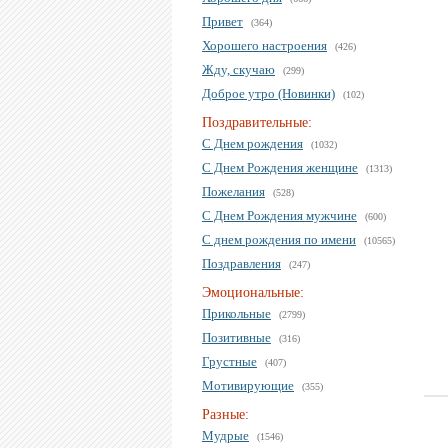
Привет
(364)
Хорошего настроения
(426)
Жду, скучаю
(299)
Доброе утро (Новинки)
(102)
Поздравительные:
С Днем рождения
(1032)
С Днем Рождения женщине
(1313)
Пожелания
(528)
С Днем Рождения мужчине
(600)
С днем рождения по имени
(10565)
Поздравления
(247)
Эмоциональные:
Прикольные
(2799)
Позитивные
(316)
Грустные
(407)
Мотивирующие
(355)
Разные:
Мудрые
(1546)