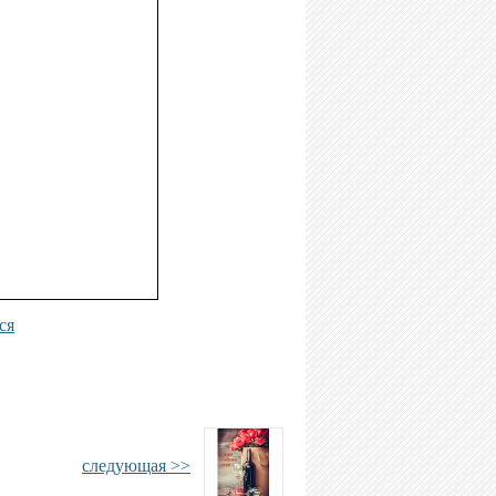
ся
следующая >>