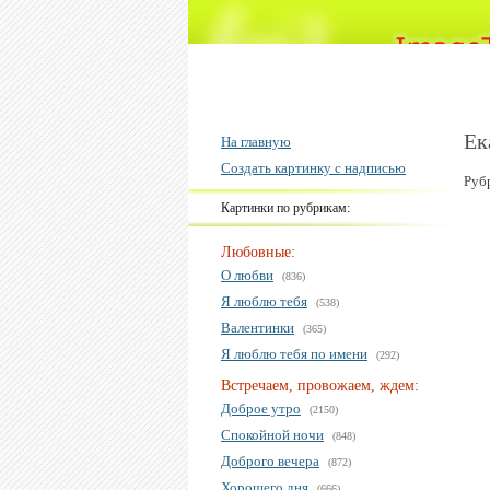
Ек
На главную
Создать картинку с надписью
Руб
Картинки по рубрикам:
Любовные:
О любви
(836)
Я люблю тебя
(538)
Валентинки
(365)
Я люблю тебя по имени
(292)
Встречаем, провожаем, ждем:
Доброе утро
(2150)
Спокойной ночи
(848)
Доброго вечера
(872)
Хорошего дня
(666)