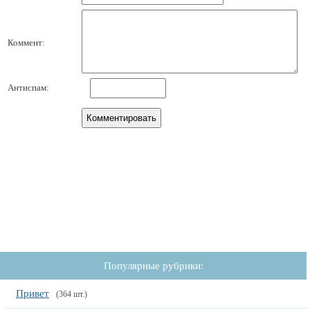
Коммент:
Антиспам:
Популярные рубрики:
Привет
(364 шт.)