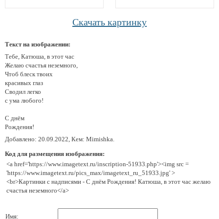
Скачать картинку
Текст на изображении:
Тебе, Катюша, в этот час
Желаю счастья неземного,
Чтоб блеск твоих
красивых глаз
Сводил легко
с ума любого!
С днём
Рождения!
Добавлено: 20.09.2022, Кем: Mimishka.
Код для размещения изображения:
<a href='https://www.imagetext.ru/inscription-51933.php'><img src =
'https://www.imagetext.ru/pics_max/imagetext_ru_51933.jpg' >
<br>Картинки с надписями - С днём Рождения! Катюша, в этот час желаю
счастья неземного</a>
Имя: