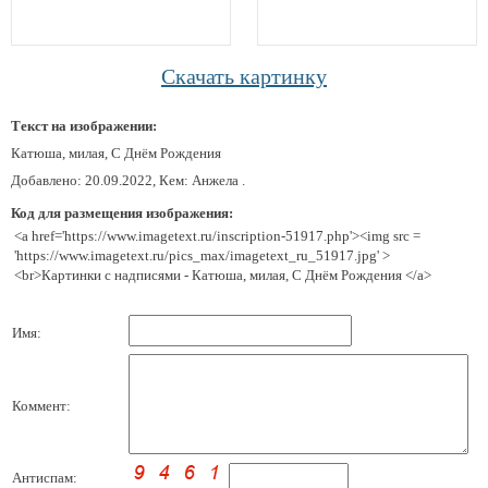
Скачать картинку
Текст на изображении:
Катюша, милая, С Днём Рождения
Добавлено: 20.09.2022, Кем: Анжела .
Код для размещения изображения:
<a href='https://www.imagetext.ru/inscription-51917.php'><img src =
'https://www.imagetext.ru/pics_max/imagetext_ru_51917.jpg' >
<br>Картинки с надписями - Катюша, милая, С Днём Рождения </a>
Имя:
Коммент:
Антиспам: