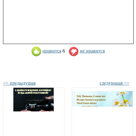
нравится
6
не нравится
<< предыдущая
следующая >>