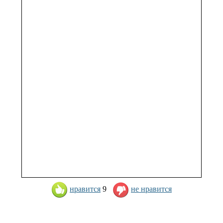
нравится
9
не нравится