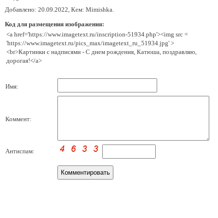
Добавлено: 20.09.2022, Кем: Mimishka.
Код для размещения изображения:
<a href='https://www.imagetext.ru/inscription-51934.php'><img src =
'https://www.imagetext.ru/pics_max/imagetext_ru_51934.jpg' >
<br>Картинки с надписями - С днем рождения, Катюша, поздравляю,
дорогая!</a>
Имя:
Коммент:
Антиспам: