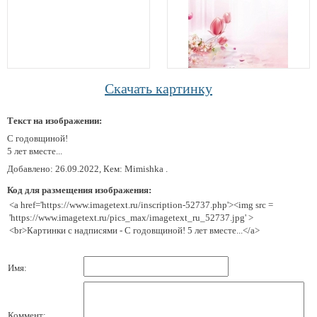
Скачать картинку
Текст на изображении:
С годовщиной!
5 лет вместе...
Добавлено: 26.09.2022, Кем: Mimishka .
Код для размещения изображения:
<a href='https://www.imagetext.ru/inscription-52737.php'><img src =
'https://www.imagetext.ru/pics_max/imagetext_ru_52737.jpg' >
<br>Картинки с надписями - С годовщиной! 5 лет вместе...</a>
Имя:
Коммент: