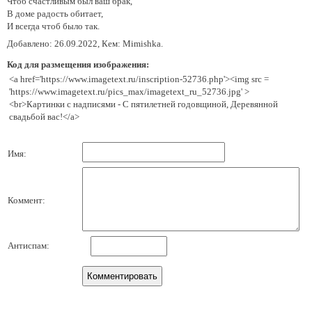
Чтоб счастливым был ваш брак,
В доме радость обитает,
И всегда чтоб было так.
Добавлено: 26.09.2022, Кем: Mimishka.
Код для размещения изображения:
<a href='https://www.imagetext.ru/inscription-52736.php'><img src =
'https://www.imagetext.ru/pics_max/imagetext_ru_52736.jpg' >
<br>Картинки с надписями - С пятилетней годовщиной, Деревянной
свадьбой вас!</a>
Имя:
Коммент:
Антиспам: