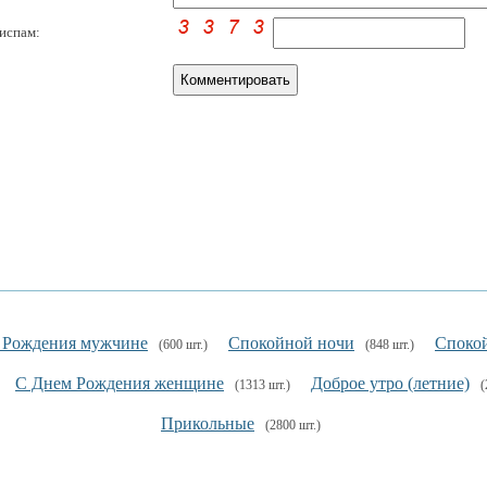
испам:
 Рождения мужчине
Спокойной ночи
Спокой
(600 шт.)
(848 шт.)
С Днем Рождения женщине
Доброе утро (летние)
(1313 шт.)
(
Прикольные
(2800 шт.)