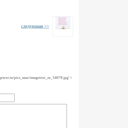
следующая >>
agetext.ru/pics_max/imagetext_ru_54078.jpg' >