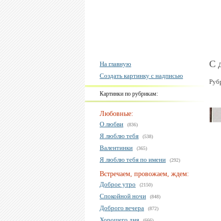
С 
На главную
Создать картинку с надписью
Руб
Картинки по рубрикам:
Любовные:
О любви
(836)
Я люблю тебя
(538)
Валентинки
(365)
Я люблю тебя по имени
(292)
Встречаем, провожаем, ждем:
Доброе утро
(2150)
Спокойной ночи
(848)
Доброго вечера
(872)
Хорошего дня
(666)