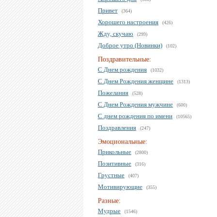
Привет
(364)
Хорошего настроения
(426)
Жду, скучаю
(299)
Доброе утро (Новинки)
(102)
Поздравительные:
С Днем рождения
(1032)
С Днем Рождения женщине
(1313)
Пожелания
(528)
С Днем Рождения мужчине
(600)
С днем рождения по имени
(10565)
Поздравления
(247)
Эмоциональные:
Прикольные
(2800)
Позитивные
(316)
Грустные
(407)
Мотивирующие
(355)
Разные:
Мудрые
(1546)