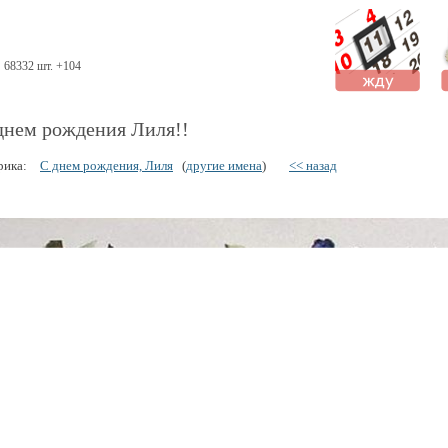
68332 шт. +104
днем рождения Лиля!!
рика:
С днем рождения, Лиля
(
другие имена
)
<< назад