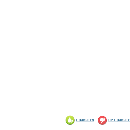
нравится
не нравитс