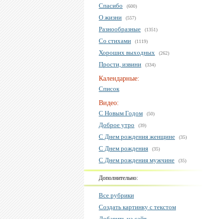
Спасибо
(600)
О жизни
(557)
Разнообразные
(1351)
Со стихами
(1119)
Хороших выходных
(262)
Прости, извини
(334)
Календарные:
Список
Видео:
С Новым Годом
(50)
Доброе утро
(39)
С Днем рождения женщине
(35)
С Днем рождения
(35)
С Днем рождения мужчине
(35)
Дополнительно:
Все рубрики
Создать картинку с текстом
Добавить на сайт