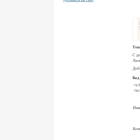
Тек
С д
Лиля
Доба
Код
<a 
<br
Имя
Ком