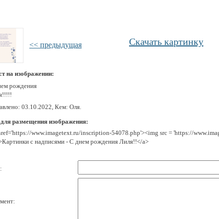
Скачать картинку
<< предыдущая
ст на изображении:
нем рождения
!!!!!
влено: 03.10.2022, Кем: Оля.
 для размещения изображения:
href='https://www.imagetext.ru/inscription-54078.php'><img src = 'https://www.im
>Картинки с надписями - С днем рождения Лиля!!</a>
:
мент: