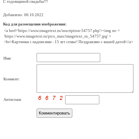
С годовщиной свадьбы!!!
Добавлено: 06.10.2022
Код для размещения изображения:
<a href='https://www.imagetext.ru/inscription-54757.php'><img src =
'https://www.imagetext.ru/pics_max/imagetext_ru_54757.jpg' >
<br>Картинки с надписями - 15 лет семье! Поздравляю с вашей датой</a>
Имя:
Коммент:
Антиспам: