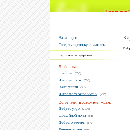
Ка
На главную
Создать картинку с надписью
Руб
Картинки по рубрикам:
Любовные:
О любви
(836)
Я люблю тебя
(538)
Валентинки
(365)
Я люблю тебя по имени
(292)
Встречаем, провожаем, ждем:
Доброе утро
(2150)
Спокойной ночи
(848)
Доброго вечера
(872)
Хорошего дня
(666)