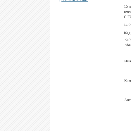
15 л
вме
С 
Доба
Код
<a 
<br
Имя
Ком
Ант