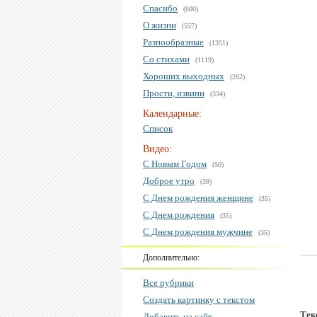
Спасибо
(600)
О жизни
(557)
Разнообразные
(1351)
Со стихами
(1119)
Хороших выходных
(262)
Прости, извини
(334)
Календарные:
Список
Видео:
С Новым Годом
(50)
Доброе утро
(39)
С Днем рождения женщине
(35)
С Днем рождения
(35)
С Днем рождения мужчине
(35)
Дополнительно:
Все рубрики
Создать картинку с текстом
Тек
Добавить на сайт