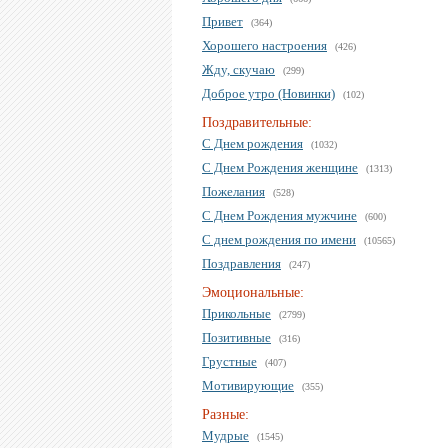
Привет
(364)
Хорошего настроения
(426)
Жду, скучаю
(299)
Доброе утро (Новинки)
(102)
Поздравительные:
С Днем рождения
(1032)
С Днем Рождения женщине
(1313)
Пожелания
(528)
С Днем Рождения мужчине
(600)
С днем рождения по имени
(10565)
Поздравления
(247)
Эмоциональные:
Прикольные
(2799)
Позитивные
(316)
Грустные
(407)
Мотивирующие
(355)
Разные:
Мудрые
(1545)