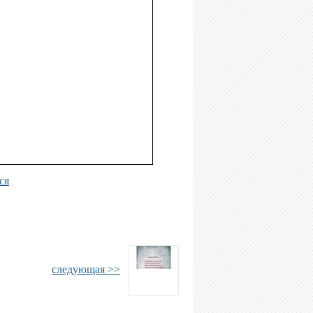
ся
следующая >>