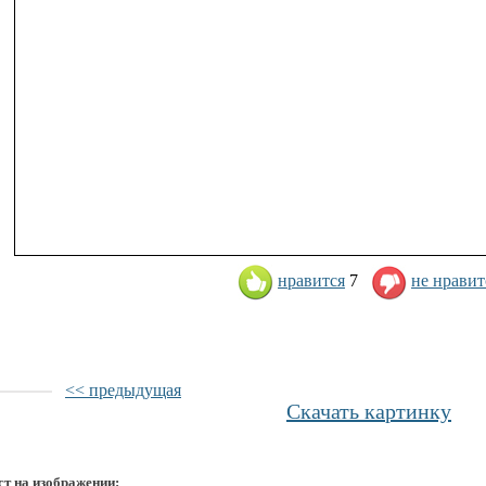
нравится
7
не нравит
<< предыдущая
Скачать картинку
ст на изображении: