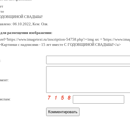
ет
сте
ГОДОВЩИНОЙ СВАДЬБЫ!
влено: 06.10.2022, Кем: Оля.
 для размещения изображения:
href='https://www.imagetext.ru/inscription-54758.php'><img src = 'https://www.im
>Картинки с надписями - 15 лет вместе С ГОДОВЩИНОЙ СВАДЬБЫ!</a>
:
мент:
испам: