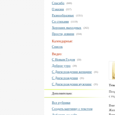
Спасибо
(600)
О жизни
(557)
Разнообразные
(1351)
Со стихами
(1119)
Хороших выходных
(262)
Прости, извини
(334)
Календарные:
Список
Видео:
С Новым Годом
(50)
Доброе утро
(39)
С Днем рождения женщине
(35)
С Днем рождения
(35)
С Днем рождения мужчине
(35)
Тек
Поз
Дополнительно:
с г
Все рубрики
Вмес
Создать картинку с текстом
Жизн
Вам
Добавить на сайт