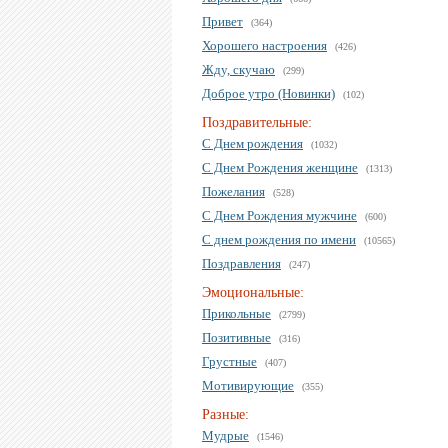
Привет
(364)
Хорошего настроения
(426)
Жду, скучаю
(299)
Доброе утро (Новинки)
(102)
Поздравительные:
С Днем рождения
(1032)
С Днем Рождения женщине
(1313)
Пожелания
(528)
С Днем Рождения мужчине
(600)
С днем рождения по имени
(10565)
Поздравления
(247)
Эмоциональные:
Прикольные
(2799)
Позитивные
(316)
Грустные
(407)
Мотивирующие
(355)
Разные:
Мудрые
(1546)