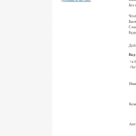
Без 
Что
Было
Счас
Буд
Доба
Код
<a 
<br
Имя
Ком
Ант