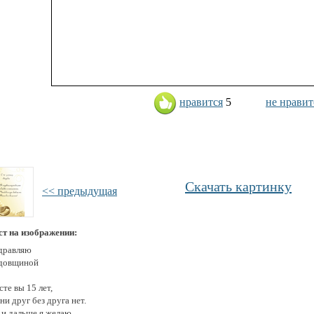
нравится
5
не нравит
Скачать картинку
<< предыдущая
ст на изображении:
дравляю
одовщиной
те вы 15 лет,
и друг без друга нет.
 и дальше я желаю