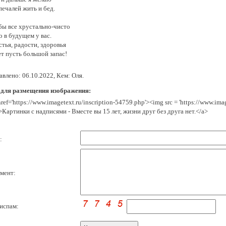
печалей жить и бед.
бы все хрустально-чисто
 в будущем у вас.
тья, радости, здоровья
ет пусть большой запас!
влено: 06.10.2022, Кем: Оля.
 для размещения изображения:
href='https://www.imagetext.ru/inscription-54759.php'><img src = 'https://www.im
>Картинки с надписями - Вместе вы 15 лет, жизни друг без друга нет.</a>
:
мент:
испам: