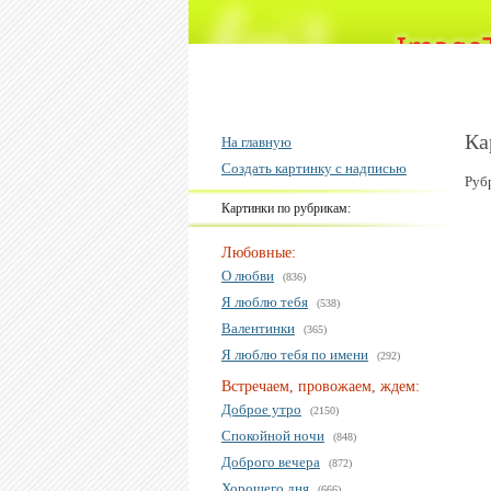
Ка
На главную
Создать картинку с надписью
Руб
Картинки по рубрикам:
Любовные:
О любви
(836)
Я люблю тебя
(538)
Валентинки
(365)
Я люблю тебя по имени
(292)
Встречаем, провожаем, ждем:
Доброе утро
(2150)
Спокойной ночи
(848)
Доброго вечера
(872)
Хорошего дня
(666)