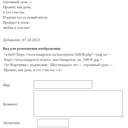
огромный срок —
Прожит, как день,
и это счастье.
И жизни пусть новый виток
Пройдет в тепле,
любви и счастье!
Добавлено: 07.10.2022
Код для размещения изображения:
<a href='https://www.imagetext.ru/inscription-54838.php'><img src =
'https://www.imagetext.ru/pics_max/imagetext_ru_54838.jpg' >
<br>Картинки с надписями - Шестнадцать лет — огромный срок —
Прожит, как день, и это счастье.</a>
Имя:
Коммент:
Антиспам: