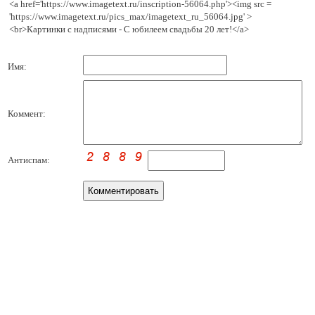
<a href='https://www.imagetext.ru/inscription-56064.php'><img src =
'https://www.imagetext.ru/pics_max/imagetext_ru_56064.jpg' >
<br>Картинки с надписями - С юбилеем свадьбы 20 лет!</a>
Имя:
Коммент:
Антиспам: