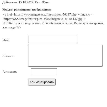
Добавлено: 15.10.2022, Кем: Женя.
Код для размещения изображения:
<a href='https://www.imagetext.ru/inscription-56137.php'><img src =
'https://www.imagetext.ru/pics_max/imagetext_ru_56137.jpg' >
<br>Картинки с надписями - 25 пробежали, и все же Ваши чувства крепки,
как тогда</a>
Имя:
Коммент:
Антиспам: