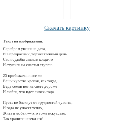
Скачать картинку
Текст на изображении:
Серебром увенчана дата,
И в прекрасный, торжественный день
Свои судьбы связали когда-то
И ступили на счастья ступень.
25 пробежали, и все же
Ваши чувства крепки, как тогда,
Ведь семьи нет на свете дороже
И любви, что идет сквозь года.
Пусть не блекнут от трудностей чувства,
И года не уносят тепло,
Жить в любви — это тоже искусство,
Так храните навеки его!