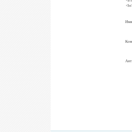
<a 
<br
Имя
Ком
Ант