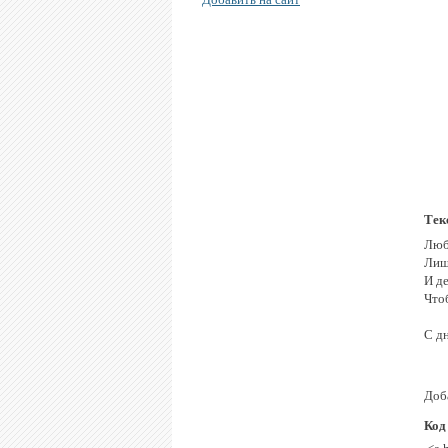
Тек
Любв
Лиш
И де
Чтоб
С д
Доб
Код