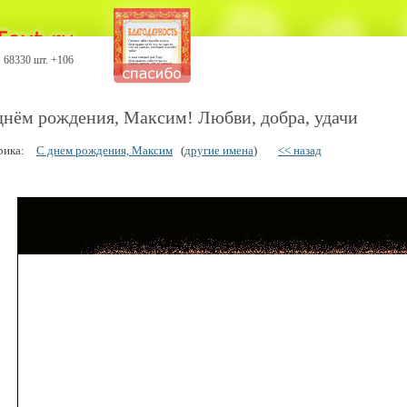
68330 шт. +106
днём рождения, Максим! Любви, добра, удачи
рика:
С днем рождения, Максим
(
другие имена
)
<< назад