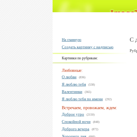
С 
На главную
Создать картинку с надписью
Руб
Картинки по рубрикам:
Любовные:
О любви
(836)
Я люблю тебя
(538)
Валентинки
(365)
Я люблю тебя по имени
(292)
Встречаем, провожаем, ждем:
Доброе утро
(2150)
Спокойной ночи
(848)
Доброго вечера
(872)
Хорошего дня
(666)