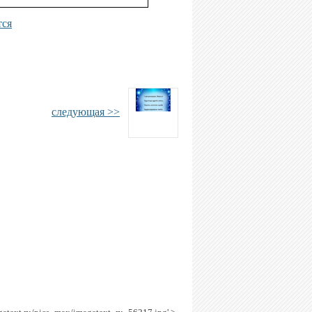
тся
следующая >>