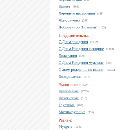
Привет
(364)
Хорошего настроения
(426)
Жду, скучаю
(299)
Доброе утро (Новинки)
(102)
Поздравительные:
С Днем рождения
(1032)
С Днем Рождения женщине
(1313)
Пожелания
(528)
С Днем Рождения мужчине
(600)
С днем рождения по имени
(10565)
Поздравления
(247)
Эмоциональные:
Прикольные
(2799)
Позитивные
(316)
Грустные
(407)
Мотивирующие
(355)
Разные:
Мудрые
(1546)