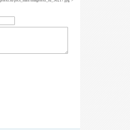
agetext.ru/pics_max/imagetext_ru_56217.jpg' >