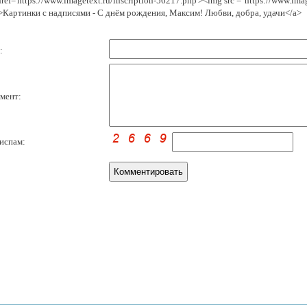
href='https://www.imagetext.ru/inscription-56217.php'><img src = 'https://www.im
>Картинки с надписями - С днём рождения, Максим! Любви, добра, удачи</a>
:
мент:
испам: