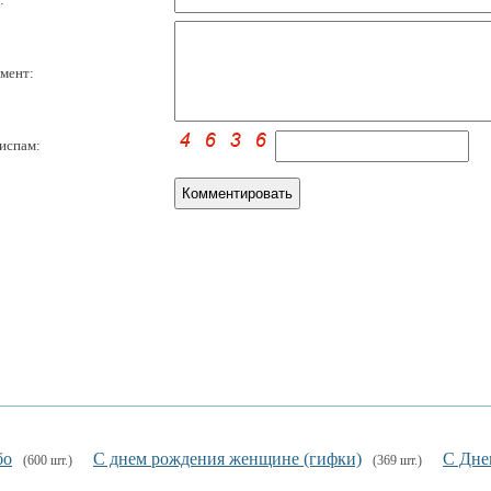
мент:
испам:
бо
С днем рождения женщине (гифки)
С Дне
(600 шт.)
(369 шт.)