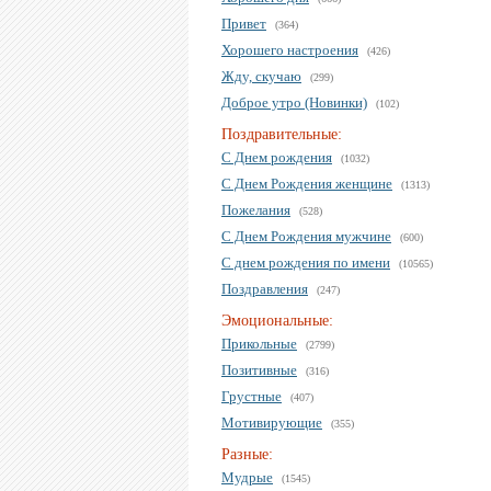
Привет
(364)
Хорошего настроения
(426)
Жду, скучаю
(299)
Доброе утро (Новинки)
(102)
Поздравительные:
С Днем рождения
(1032)
С Днем Рождения женщине
(1313)
Пожелания
(528)
С Днем Рождения мужчине
(600)
С днем рождения по имени
(10565)
Поздравления
(247)
Эмоциональные:
Прикольные
(2799)
Позитивные
(316)
Грустные
(407)
Мотивирующие
(355)
Разные:
Мудрые
(1545)