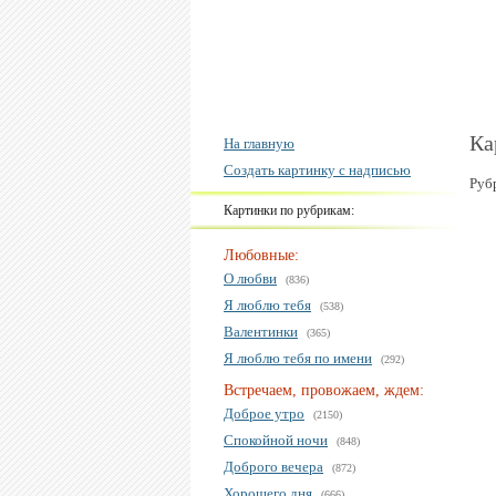
Ка
На главную
Создать картинку с надписью
Руб
Картинки по рубрикам:
Любовные:
О любви
(836)
Я люблю тебя
(538)
Валентинки
(365)
Я люблю тебя по имени
(292)
Встречаем, провожаем, ждем:
Доброе утро
(2150)
Спокойной ночи
(848)
Доброго вечера
(872)
Хорошего дня
(666)