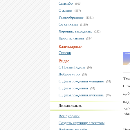
Спасибо
(600)
О жизни
(557)
Разнообразные
(1351)
Со стихами
(1119)
Хороших выходных
(262)
Прости, извини
(334)
Календарные:
Список
Видео:
С Новым Годом
(50)
Доброе утро
(39)
Тек
С Днем рождения женщине
(35)
С г
С Днем рождения
(35)
Доба
С Днем рождения мужчине
(35)
Код
Дополнительно:
<a 
<br
Все рубрики
Создать картинку с текстом
Добавить на сайт
Имя