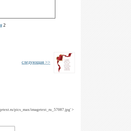
я
2
следующая >>
agetext.ru/pics_max/imagetext_ru_57087.jpg' >