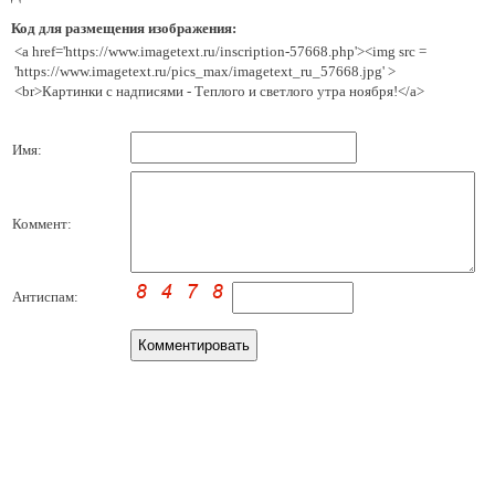
Код для размещения изображения:
<a href='https://www.imagetext.ru/inscription-57668.php'><img src =
'https://www.imagetext.ru/pics_max/imagetext_ru_57668.jpg' >
<br>Картинки с надписями - Теплого и светлого утра ноября!</a>
Имя:
Коммент:
Антиспам: