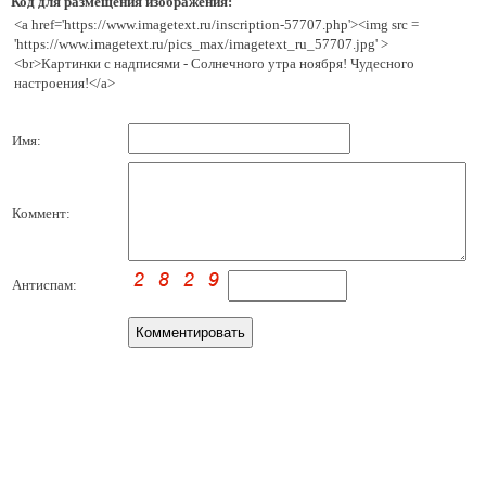
Код для размещения изображения:
<a href='https://www.imagetext.ru/inscription-57707.php'><img src =
'https://www.imagetext.ru/pics_max/imagetext_ru_57707.jpg' >
<br>Картинки с надписями - Солнечного утра ноября! Чудесного
настроения!</a>
Имя:
Коммент:
Антиспам: