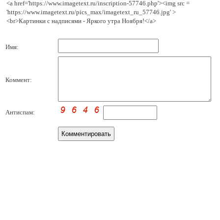
<a href='https://www.imagetext.ru/inscription-57746.php'><img src =
'https://www.imagetext.ru/pics_max/imagetext_ru_57746.jpg' >
<br>Картинки с надписями - Яркого утра Ноября!</a>
Имя:
Коммент:
Антиспам: