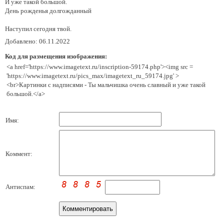
И уже такой большой.
День рожденья долгожданный
Наступил сегодня твой.
Добавлено: 06.11.2022
Код для размещения изображения:
<a href='https://www.imagetext.ru/inscription-59174.php'><img src =
'https://www.imagetext.ru/pics_max/imagetext_ru_59174.jpg' >
<br>Картинки с надписями - Ты мальчишка очень славный и уже такой
большой.</a>
Имя:
Коммент:
Антиспам: