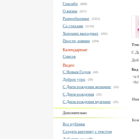
Спасибо
(600)
О жизни
(557)
Разнообразные
(1351)
Со стихами
(1119)
Хороших выходных
(262)
Прости, извини
(334)
Тек
Календарные:
С Д
Список
Доба
Видео:
Код
С Новым Годом
(50)
<a 
Доброе утро
(39)
<br
С Днем рождения женщине
(35)
С Днем рождения
(35)
Имя
С Днем рождения мужчине
(35)
Дополнительно:
Ком
Все рубрики
Создать картинку с текстом
Добавить на сайт