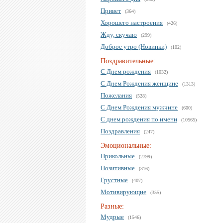
Привет
(364)
Хорошего настроения
(426)
Жду, скучаю
(299)
Доброе утро (Новинки)
(102)
Поздравительные:
С Днем рождения
(1032)
С Днем Рождения женщине
(1313)
Пожелания
(528)
С Днем Рождения мужчине
(600)
С днем рождения по имени
(10565)
Поздравления
(247)
Эмоциональные:
Прикольные
(2799)
Позитивные
(316)
Грустные
(407)
Мотивирующие
(355)
Разные:
Мудрые
(1546)