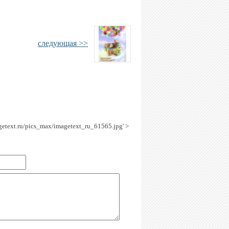
следующая >>
agetext.ru/pics_max/imagetext_ru_61565.jpg' >