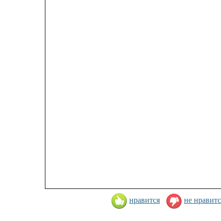
нравится
не нравитс