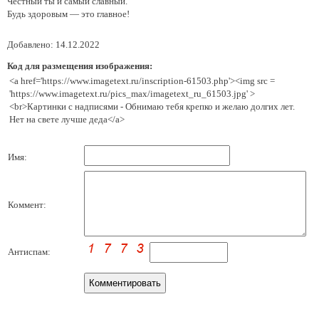
Честный ты и самый славный.
Будь здоровым — это главное!
Добавлено: 14.12.2022
Код для размещения изображения:
<a href='https://www.imagetext.ru/inscription-61503.php'><img src =
'https://www.imagetext.ru/pics_max/imagetext_ru_61503.jpg' >
<br>Картинки с надписями - Обнимаю тебя крепко и желаю долгих лет.
Нет на свете лучше деда</a>
Имя:
Коммент:
Антиспам: