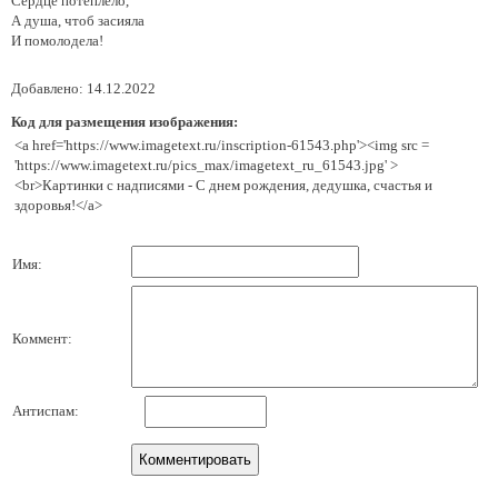
Сердце потеплело,
А душа, чтоб засияла
И помолодела!
Добавлено: 14.12.2022
Код для размещения изображения:
<a href='https://www.imagetext.ru/inscription-61543.php'><img src =
'https://www.imagetext.ru/pics_max/imagetext_ru_61543.jpg' >
<br>Картинки с надписями - С днем рождения, дедушка, счастья и
здоровья!</a>
Имя:
Коммент:
Антиспам: