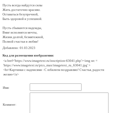
Пусть всегда найдутся силы
Жить достаточно красиво.
Оставаться безупречной,
Быть здоровой и успешной.
Пусть сбываются надежды,
Вмиг исполнятся мечты,
Жизни долгой, безмятежной,
Полной счастья и любви!
Добавлено: 01.03.2023
Код для размещения изображения:
<a href='https://www.imagetext.ru/inscription-63041.php'><img src =
'https://www.imagetext.ru/pics_max/imagetext_ru_63041.jpg' >
<br>Картинки с надписями - С юбилеем поздравляю! Счастья, радости
желаю</a>
Имя:
Коммент: