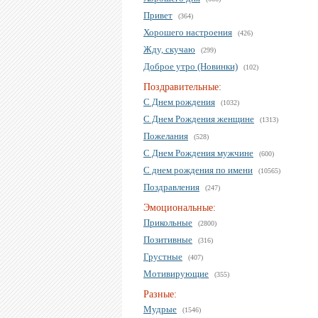
Привет
(364)
Хорошего настроения
(426)
Жду, скучаю
(299)
Доброе утро (Новинки)
(102)
Поздравительные:
С Днем рождения
(1032)
С Днем Рождения женщине
(1313)
Пожелания
(528)
С Днем Рождения мужчине
(600)
С днем рождения по имени
(10565)
Поздравления
(247)
Эмоциональные:
Прикольные
(2800)
Позитивные
(316)
Грустные
(407)
Мотивирующие
(355)
Разные:
Мудрые
(1546)