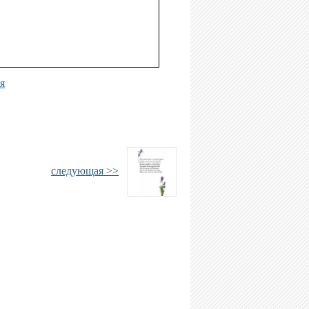
я
следующая >>