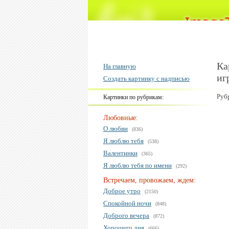
Ка
На главную
иг
Создать картинку с надписью
Руб
Картинки по рубрикам:
Любовные:
О любви
(836)
Я люблю тебя
(538)
Валентинки
(365)
Я люблю тебя по имени
(292)
Встречаем, провожаем, ждем:
Доброе утро
(2150)
Спокойной ночи
(848)
Доброго вечера
(872)
Хорошего дня
(666)