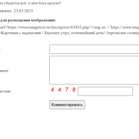
ь сбудется всё, о чём бога просил!
авлено: 23.03.2023
 для размещения изображения:
href='https://www.imagetext.ru/inscription-63455.php'><img src = 'https://www.im
>Картинки с надписями - Хорошее утро, отличнейший день! Апрельское солнце
:
мент:
испам: