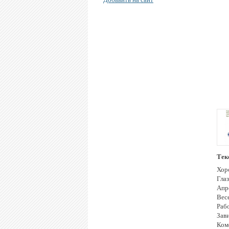
Тек
Хор
Глаз
Апр
Вес
Рабо
Зав
Ком