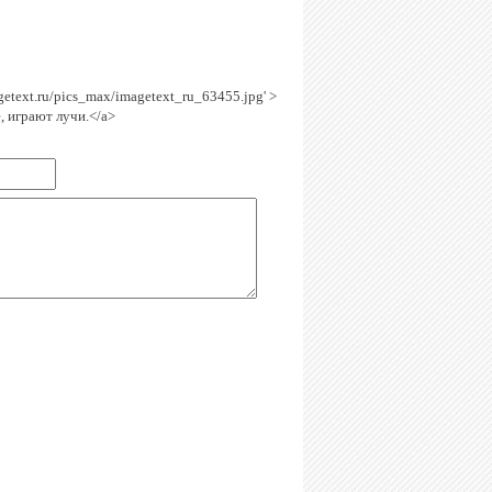
agetext.ru/pics_max/imagetext_ru_63455.jpg' >
, играют лучи.</a>