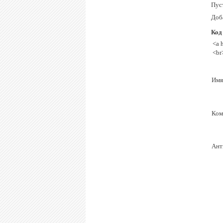
Пуст
Доб
Код
<a 
<br
Имя
Ком
Ант