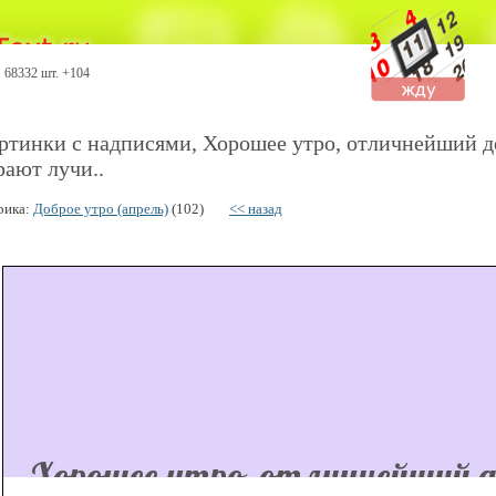
68332 шт. +104
ртинки с надписями, Хорошее утро, отличнейший д
рают лучи..
рика:
Доброе утро (апрель)
(102)
<< назад