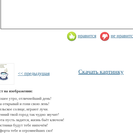
нравится
не нравитс
Скачать картинку
<< предыдущая
ст на изображении:
ошее утро, отличнейший день!
а открывай и гони свою лень!
ельское солнце, играют лучи.
енний твой город так чудно звучит!
та пусть ладится, жизнь бьёт ключом!
истники будут тебе нипочём!
форта тебе и огромнейших сил!