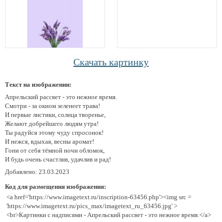
Скачать картинку
Текст на изображении:
Апрельский рассвет - это нежное время.
Смотри - за окном зеленеет трава!
И первые листики, солнца творенье,
Желают добрейшего людям утра!
Ты радуйся этому чуду спросонок!
И нежся, вдыхая, весны аромат!
Гони от себя тёмной ночи обломок,
И будь очень счастлив, удачлив и рад!
Добавлено: 23.03.2023
Код для размещения изображения:
<a href='https://www.imagetext.ru/inscription-63456.php'><img src =
'https://www.imagetext.ru/pics_max/imagetext_ru_63456.jpg' >
<br>Картинки с надписями - Апрельский рассвет - это нежное время.</a>