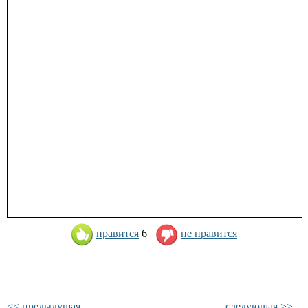
нравится
6
не нравится
<< предыдущая
следующая >>