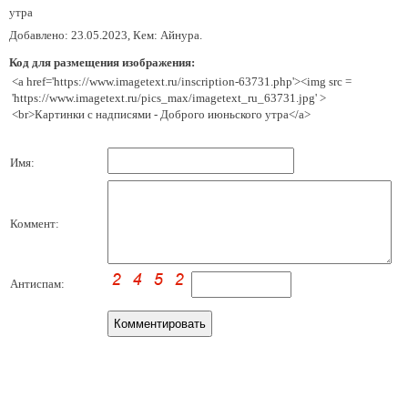
утра
Добавлено: 23.05.2023, Кем: Айнура.
Код для размещения изображения:
<a href='https://www.imagetext.ru/inscription-63731.php'><img src =
'https://www.imagetext.ru/pics_max/imagetext_ru_63731.jpg' >
<br>Картинки с надписями - Доброго июньского утра</a>
Имя:
Коммент:
Антиспам: