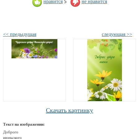
нравится
5
не нравится
<< предыдущая
следующая >>
Скачать картинку
Текст на изображении:
Доброго
июньского