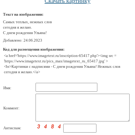
Скачать картинку
Текст на изображении:
Самых теплых, нежных слов
сегодня я желаю.
С днем рождения Ульяна!
Добавлено: 24.06.2023
Код для размещения изображения:
<a href='https://www.imagetext.ru/inscription-65417.php'><img src =
'https://www.imagetext.ru/pics_max/imagetext_ru_65417.jpg' >
<br>Картинки с надписями - С днем рождения Ульяна! Нежных слов
сегодня я желаю.</a>
Имя:
Коммент:
Антиспам: