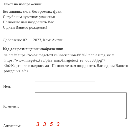
Текст на изображении:
Без лишних слов, без громких фраз,
С глубоким чувством уваженья
Позвольте нам поздравить Вас
С днем Вашего рождения!
Добавлено: 02.11.2023, Кем: Айгуль.
Код для размещения изображения:
<a href='https://www.imagetext.ru/inscription-66308.php'><img src =
'https://www.imagetext.ru/pics_max/imagetext_ru_66308.jpg' >
<br>Картинки с надписями - Позвольте нам поздравить Вас с днем Вашего
рождения!</a>
Имя:
Коммент:
Антиспам: