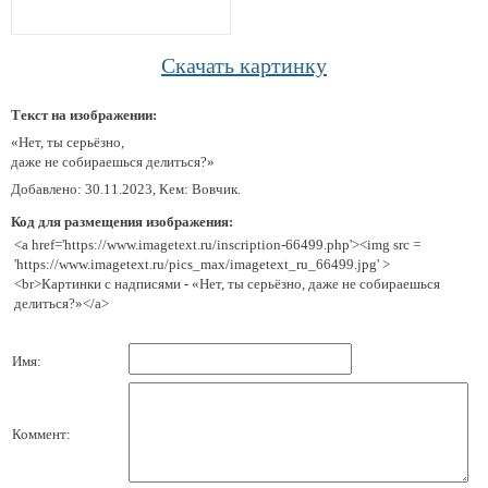
Скачать картинку
Текст на изображении:
«Нет, ты серьёзно,
даже не собираешься делиться?»
Добавлено: 30.11.2023, Кем: Вовчик.
Код для размещения изображения:
<a href='https://www.imagetext.ru/inscription-66499.php'><img src =
'https://www.imagetext.ru/pics_max/imagetext_ru_66499.jpg' >
<br>Картинки с надписями - «Нет, ты серьёзно, даже не собираешься
делиться?»</a>
Имя:
Коммент: