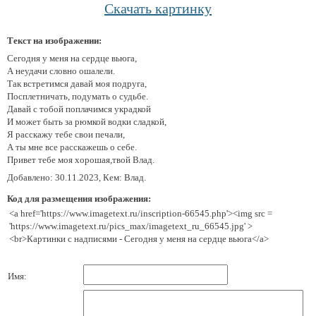
Скачать картинку
Текст на изображении:
Сегодня у меня на сердце вьюга,
А неудачи словно ошалели.
Так встретимся давай моя подруга,
Посплетничать, подумать о судьбе.
Давай с тобой поплачимся украдкой
И может быть за рюмкой водки сладкой,
Я расскажу тебе свои печали,
А ты мне все расскажешь о себе.
Привет тебе моя хорошая,твой Влад.
Добавлено: 30.11.2023, Кем: Влад.
Код для размещения изображения:
<a href='https://www.imagetext.ru/inscription-66545.php'><img src =
'https://www.imagetext.ru/pics_max/imagetext_ru_66545.jpg' >
<br>Картинки с надписями - Сегодня у меня на сердце вьюга</a>
Имя: