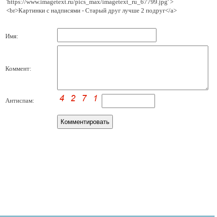
'https://www.imagetext.ru/pics_max/imagetext_ru_67799.jpg' >
<br>Картинки с надписями - Старый друг лучше 2 подруг</a>
Имя:
Коммент:
Антиспам: