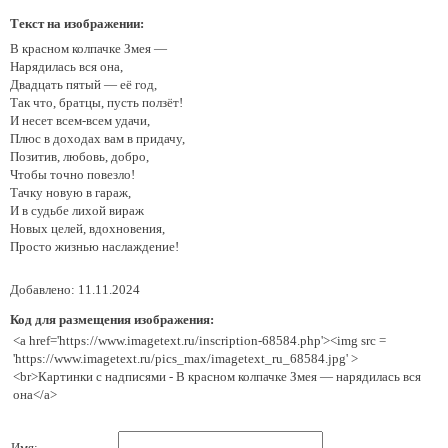
Текст на изображении:
В красном колпачке Змея —
Нарядилась вся она,
Двадцать пятый — её год,
Так что, братцы, пусть ползёт!
И несет всем-всем удачи,
Плюс в доходах вам в придачу,
Позитив, любовь, добро,
Чтобы точно повезло!
Тачку новую в гараж,
И в судьбе лихой вираж
Новых целей, вдохновения,
Просто жизнью наслаждение!
Добавлено: 11.11.2024
Код для размещения изображения:
<a href='https://www.imagetext.ru/inscription-68584.php'><img src =
'https://www.imagetext.ru/pics_max/imagetext_ru_68584.jpg' >
<br>Картинки с надписями - В красном колпачке Змея — нарядилась вся
она</a>
Имя: