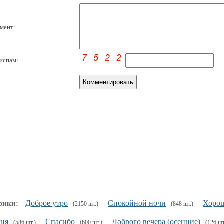
мент:
испам:
Доброе утро
Спокойной ночи
Хорош
рики:
(2150 шт.)
(848 шт.)
дня
Спасибо
Доброго вечера (осенние)
(586 шт.)
(600 шт.)
(126 шт