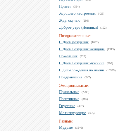
Привет
(364)
Хорошего настроения
(426)
Жду, скучаю
(299)
Доброе утро (Новинки)
(102)
Поздравительные:
С Днем рождения
(1032)
С Днем Рождения женщине
(1313)
Пожелания
(528)
С Днем Рождения мужчине
(600)
С днем рождения по имени
(10565)
Поздравления
(247)
Эмоциональные:
Прикольные
(2799)
Позитивные
(316)
Грустные
(407)
Мотивирующие
(355)
Разные:
Мудрые
(1546)