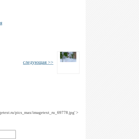
я
следующая >>
agetext.ru/pics_max/imagetext_ru_69778.jpg' >