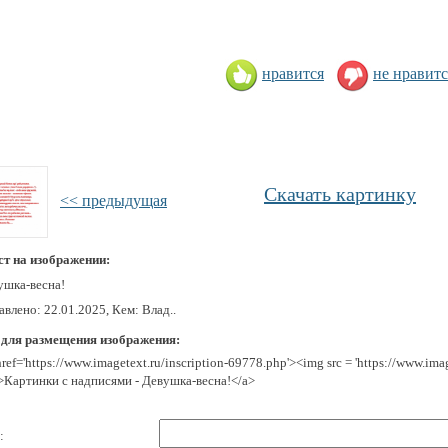
нравится
не нравитс
Скачать картинку
<< предыдущая
ст на изображении:
ушка-весна!
влено: 22.01.2025, Кем: Влад..
 для размещения изображения:
href='https://www.imagetext.ru/inscription-69778.php'><img src = 'https://www.im
>Картинки с надписями - Девушка-весна!</a>
: