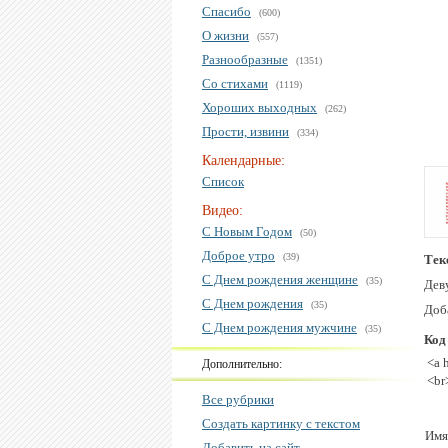
Спасибо
(600)
О жизни
(557)
Разнообразные
(1351)
Со стихами
(1119)
Хороших выходных
(262)
Прости, извини
(334)
Календарные:
Список
Видео:
С Новым Годом
(50)
Доброе утро
(39)
Тек
С Днем рождения женщине
(35)
Дев
С Днем рождения
(35)
Доба
С Днем рождения мужчине
(35)
Код
<a 
Дополнительно:
<br
Все рубрики
Создать картинку с текстом
Имя
Добавить на сайт