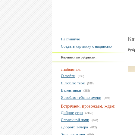
Ка
На главную
Создать картинку с надписью
Руб
Картинки по рубрикам:
Любовные:
О любви
(836)
Я люблю тебя
(538)
Валентинки
(365)
Я люблю тебя по имени
(292)
Встречаем, провожаем, ждем:
Доброе утро
(2150)
Спокойной ночи
(848)
Доброго вечера
(872)
Хорошего дня
(666)