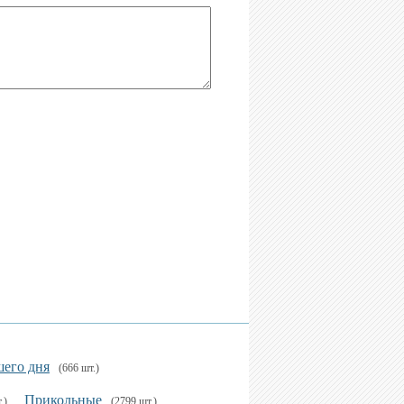
его дня
(666 шт.)
Прикольные
.)
(2799 шт.)