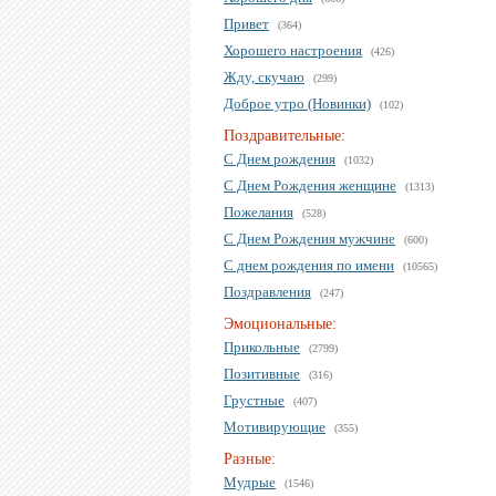
Привет
(364)
Хорошего настроения
(426)
Жду, скучаю
(299)
Доброе утро (Новинки)
(102)
Поздравительные:
С Днем рождения
(1032)
С Днем Рождения женщине
(1313)
Пожелания
(528)
С Днем Рождения мужчине
(600)
С днем рождения по имени
(10565)
Поздравления
(247)
Эмоциональные:
Прикольные
(2799)
Позитивные
(316)
Грустные
(407)
Мотивирующие
(355)
Разные:
Мудрые
(1546)