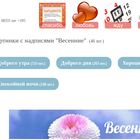
68331 шт. +105
ртинки с надписями "Весенние"
(46 шт.)
оброго утра
Доброго дня
Хороше
(533 шт.)
(265 шт.)
Спокойной ночи
(240 шт.)