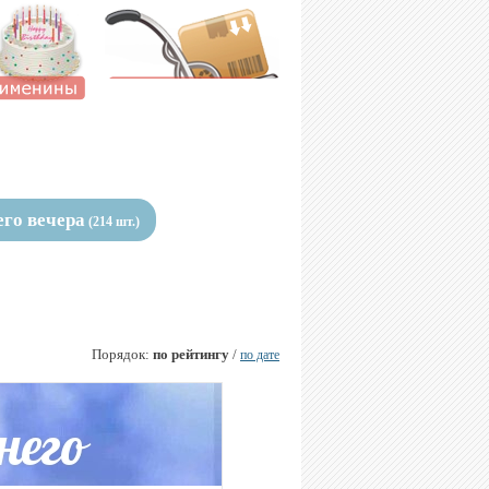
го вечера
(214 шт.)
Порядок:
по рейтингу
/
по дате