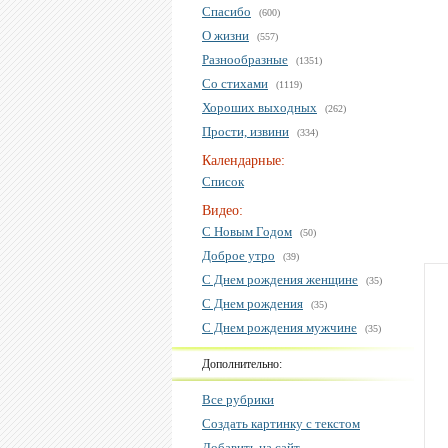
Спасибо
(600)
О жизни
(557)
Разнообразные
(1351)
Со стихами
(1119)
Хороших выходных
(262)
Прости, извини
(334)
Календарные:
Список
Видео:
С Новым Годом
(50)
Доброе утро
(39)
С Днем рождения женщине
(35)
С Днем рождения
(35)
С Днем рождения мужчине
(35)
Дополнительно:
Все рубрики
Создать картинку с текстом
Добавить на сайт