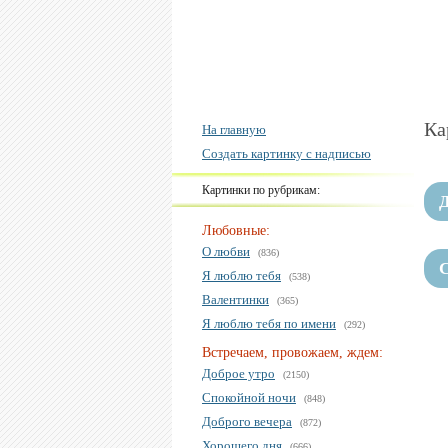
Ка
На главную
Создать картинку с надписью
Картинки по рубрикам:
Д
Любовные:
О любви
(836)
Я люблю тебя
(538)
Валентинки
(365)
Я люблю тебя по имени
(292)
Встречаем, провожаем, ждем:
Доброе утро
(2150)
Спокойной ночи
(848)
Доброго вечера
(872)
Хорошего дня
(666)