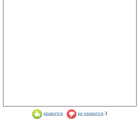
нравится
не нравится
3