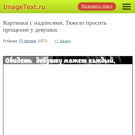
Наложить текст
Картинки с надписями, Тяжело просить
прощение у девушки.
О жизни
<< назад
Рубрика:
(557)