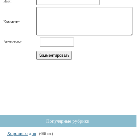
Имя:
Коммент:
Антиспам:
Популярные рубрики:
Хорошего дня
(666 шт.)