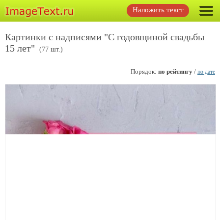
Наложить текст
Картинки с надписями "С годовщиной свадьбы
15 лет"
(77 шт.)
Порядок:
по рейтингу
/
по дате