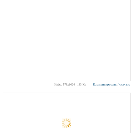
Комментировать / скачать
Инфо: 576х1024 | 183 Kb