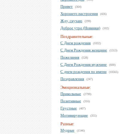
Привет
(364)
Хорошего настроения
(426)
Жду, скучаю
(299)
Доброе утро (Новинки)
(102)
Поздравительные:
С Днем рождения
(1032)
С Днем Рождения женщине
(1313)
Пожелания
(528)
С Днем Рождения мужчине
(600)
С днем рождения по имени
(10565)
Поздравления
(247)
Эмоциональные:
Прикольные
(2799)
Позитивные
(316)
Грустные
(407)
Мотивирующие
(355)
Разные:
Мудрые
(1546)