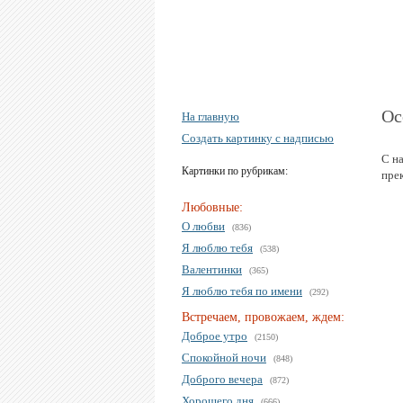
Ос
На главную
Создать картинку с надписью
С н
Картинки по рубрикам:
пре
Любовные:
О любви
(836)
Я люблю тебя
(538)
Валентинки
(365)
Я люблю тебя по имени
(292)
Встречаем, провожаем, ждем:
Доброе утро
(2150)
Спокойной ночи
(848)
Доброго вечера
(872)
Хорошего дня
(666)