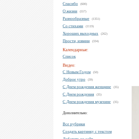
Спасибо
(600)
О жизни
(557)
Разнообразные
(1351)
Со стихами
(1119)
Хороших выходных
(262)
Прости, извини
(334)
Календарные:
Список
Видео:
С Новым Годом
(50)
Доброе утро
(39)
С Днем рождения женщине
(35)
С Днем рождения
(35)
С Днем рождения мужчине
(35)
Дополнительно:
Все рубрики
Создать картинку с текстом
Добавить на сайт