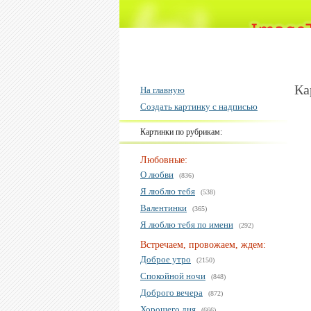
Ка
На главную
Создать картинку с надписью
Картинки по рубрикам:
Любовные:
О любви
(836)
Я люблю тебя
(538)
Валентинки
(365)
Я люблю тебя по имени
(292)
Встречаем, провожаем, ждем:
Доброе утро
(2150)
Спокойной ночи
(848)
Доброго вечера
(872)
Хорошего дня
(666)