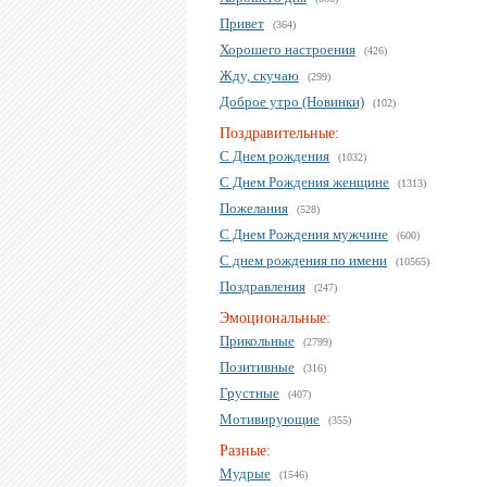
Привет
(364)
Хорошего настроения
(426)
Жду, скучаю
(299)
Доброе утро (Новинки)
(102)
Поздравительные:
С Днем рождения
(1032)
С Днем Рождения женщине
(1313)
Пожелания
(528)
С Днем Рождения мужчине
(600)
С днем рождения по имени
(10565)
Поздравления
(247)
Эмоциональные:
Прикольные
(2799)
Позитивные
(316)
Грустные
(407)
Мотивирующие
(355)
Разные:
Мудрые
(1546)