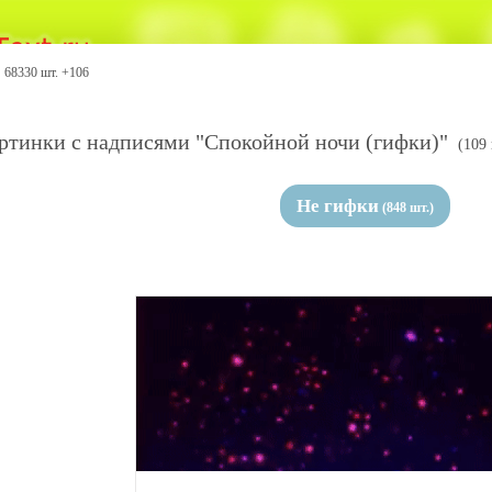
68330 шт. +106
ртинки с надписями "Спокойной ночи (гифки)"
(109 
Не гифки
(848 шт.)