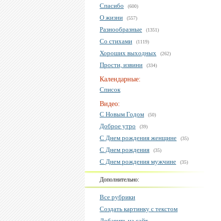
Спасибо
(600)
О жизни
(557)
Разнообразные
(1351)
Со стихами
(1119)
Хороших выходных
(262)
Прости, извини
(334)
Календарные:
Список
Видео:
С Новым Годом
(50)
Доброе утро
(39)
С Днем рождения женщине
(35)
С Днем рождения
(35)
С Днем рождения мужчине
(35)
Дополнительно:
Все рубрики
Создать картинку с текстом
Добавить на сайт