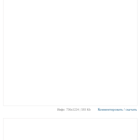
Комментировать / скачать
Инфо: 736х1224 | 593 Kb