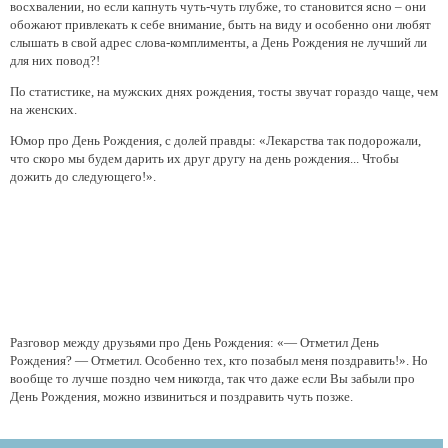
восхвалении, но если капнуть чуть-чуть глубже, то становится ясно – они
обожают привлекать к себе внимание, быть на виду и особенно они любят
слышать в свой адрес слова-комплименты, а День Рождения не лучший ли
для них повод?!
По статистике, на мужских днях рождения, тосты звучат гораздо чаще, чем
на женских.
Юмор про День Рождения, с долей правды: «Лекарства так подорожали,
что скоро мы будем дарить их друг другу на день рождения... Чтобы
дожить до следующего!».
Разговор между друзьями про День Рождения: «— Отметил День
Рождения? — Отметил. Особенно тех, кто позабыл меня поздравить!». Но
вообще то лучше поздно чем никогда, так что даже если Вы забыли про
День Рождения, можно извиниться и поздравить чуть позже.