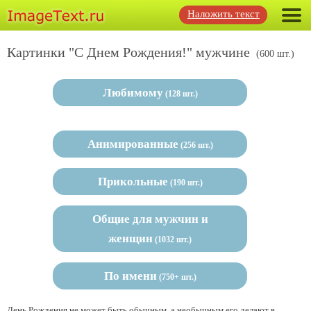
Наложить текст
Картинки "С Днем Рождения!" мужчине
(600 шт.)
Любимому
(128 шт.)
Анимированные
(256 шт.)
Прикольные
(190 шт.)
Общие для мужчин и
женщин
(1032 шт.)
По имени
(750+ шт.)
День Рождения не может быть обычным, а необычным его делают в