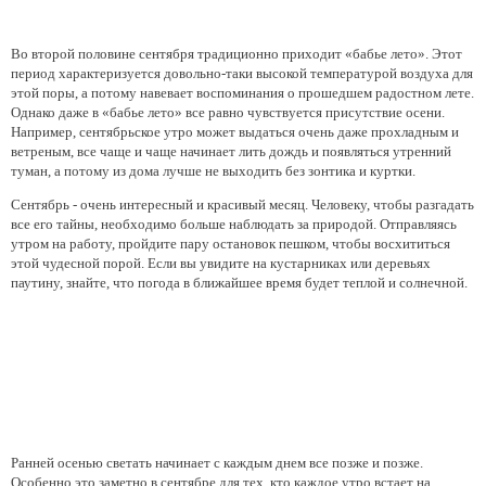
Во второй половине сентября традиционно приходит «бабье лето». Этот
период характеризуется довольно-таки высокой температурой воздуха для
этой поры, а потому навевает воспоминания о прошедшем радостном лете.
Однако даже в «бабье лето» все равно чувствуется присутствие осени.
Например, сентябрьское утро может выдаться очень даже прохладным и
ветреным, все чаще и чаще начинает лить дождь и появляться утренний
туман, а потому из дома лучше не выходить без зонтика и куртки.
Сентябрь - очень интересный и красивый месяц. Человеку, чтобы разгадать
все его тайны, необходимо больше наблюдать за природой. Отправляясь
утром на работу, пройдите пару остановок пешком, чтобы восхититься
этой чудесной порой. Если вы увидите на кустарниках или деревьях
паутину, знайте, что погода в ближайшее время будет теплой и солнечной.
Ранней осенью светать начинает с каждым днем все позже и позже.
Особенно это заметно в сентябре для тех, кто каждое утро встает на