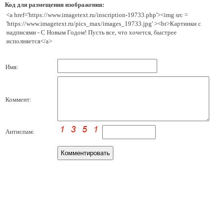
Код для размещения изображения:
<a href='https://www.imagetext.ru/inscription-19733.php'><img src =
'https://www.imagetext.ru/pics_max/images_19733.jpg' ><br>Картинки с
надписями - С Новым Годом! Пусть все, что хочется, быстрее
исполняется</a>
Имя:
Коммент:
Антиспам: